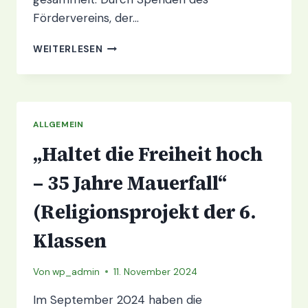
Fördervereins, der…
„KNAPPE“
WEITERLESEN
1.000
EURO
SPENDENGELDER
FÜR
KINDERHOSPIZ
ALLGEMEIN
IN
„Haltet die Freiheit hoch
BURG/
SPREEWALD
– 35 Jahre Mauerfall“
(Religionsprojekt der 6.
Klassen
Von
wp_admin
11. November 2024
Im September 2024 haben die