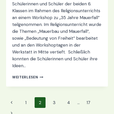
Schülerinnen und Schüler der beiden 6.
Klassen im Rahmen des Religionsunterrichts
an einem Workshop zu „35 Jahre Mauerfall“
teilgenommen. Im Religionsunterricht wurde
die Themen „Mauerbau und Mauerfall“,
sowie „Bedeutung von Freiheit“ bearbeitet
und an den Workshoptagen in der
Werkstatt in Mitte vertieft. Schließlich
konnten die Schülerinnen und Schüler ihre
Ideen…
„HALTET
WEITERLESEN
DIE
FREIHEIT
HOCH
–
Seitennavigation
Vorherige
1
2
3
4
…
17
35
JAHRE
Seite
Nächste
MAUERFALL“