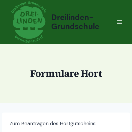
Zum
Inhalt
Dreilinden-
springen
Grundschule
Formulare Hort
Zum Beantragen des Hortgutscheins: