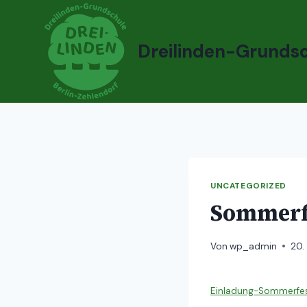
Zum
Inhalt
springen
Dreilinden-Grunds
UNCATEGORIZED
Sommerfe
Von
wp_admin
20.
Einladung-Sommerfe