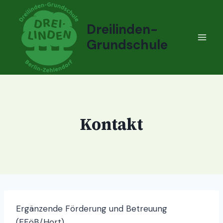
Zum
Inhalt
Dreilinden-
springen
Grundschule
Kontakt
Ergänzende Förderung und Betreuung
(EFöB/Hort)