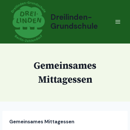
Zum
Inhalt
Dreilinden-
springen
Grundschule
Gemeinsames
Mittagessen
Gemeinsames Mittagessen